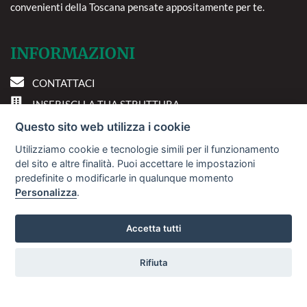
convenienti della Toscana pensate appositamente per te.
INFORMAZIONI
CONTATTACI
INSERISCI LA TUA STRUTTURA
PREFERENZE COOKIE
Questo sito web utilizza i cookie
Utilizziamo cookie e tecnologie simili per il funzionamento
DOVE SIAMO
del sito e altre finalità. Puoi accettare le impostazioni
predefinite o modificarle in qualunque momento
Personalizza
.
Via A. Costa, 2 - 63822
Porto San Giorgio (FM)
Accetta tutti
Rifiuta
© 2018
Sviluppo Turismo Italia S.r.L. unipersonale
Vuoi ricevere le offerte?
P.IVA: 01665350433 | R.E.A. FM-195884
Avviso Legale
Privacy Policy
La